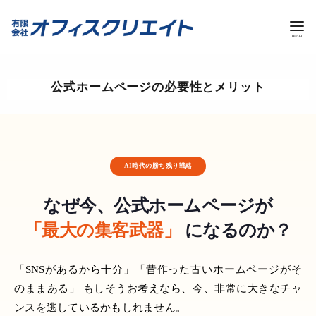
コ
ン
テ
ン
ツ
へ
移
公式ホームページの必要性とメリット
動
AI時代の勝ち残り戦略
なぜ今、公式ホームページが
「最大の集客武器」
になるのか？
「SNSがあるから十分」「昔作った古いホームページがそ
のままある」
もしそうお考えなら、今、非常に大きなチャ
ンスを逃しているかもしれません。